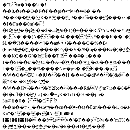
�"Lm�9��\+�!
��8,�r��O�F�F��pi��!� ��
P��E���K�B��P��:O͡n������x<
�[�Fn��0m)�
�D��p��$�ݖn�T)�v���Rڳ*Yw9��Y;i�-
�_y�`��(A���d4l��� 2y*���K��"�
$կ��Jf����]��a#����Q�%�B\
(FmvM�������>^,��V�/#�ƣ���Bx�)�:
��KQ��G[�Ix̞Uǩ��T B ��#̫� a���
1��Se��r/;�CI��A~��B�Ϧ�c0��&���֘0
L��f�_��%����Nw�p<� �K��-�p
�W�Q�5U|+�lU���H:��wQ�dlW��)&
鋹*K�:�S3�< �
�W��JP���Y2Rc���\�R&V@m7|ir��8�ތ1V?
�I�o�T�Ca{�ړ~�2K�Tc!) �>0��j-n�
3tr@fj�0�+�C?
��m��#~_��s6��cn���Q�;m����L]d
Kύʺ�^���c�Aߢ�;����
���{�\�����l���f/,sv�'�I`��pNw��`m
� ����ᶸ��n/�k��eD�:��稆