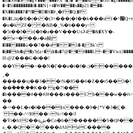
�m�SM�$#�gV������vX"l�5�*���&�G67�g1�����j
�~�Si��������r�-��N{+4�W����x��p21:���-
�X��k���J\�*f��D�H�߇˳�F�Q;�P
�K�Lנiq�B�(�s�(3=���j�f��k���u1�^՗Q+t��20S���M��ත����mk�_�D�V��-
�u�kZF� �&B�_%�b���y<
�5r��I�o[�8�a��V���Uxꇚ4�&�XY�-
�w=���ފ�a赪j
�I������ώ��7��a��1�-�j $k`c
�(��de�q�y'h[a>�ʣ�a�7@��#���L~��Vwz3����
H-@Z���̶G�i��!
��Y��<��N�['��u�i�f�.;)�������0[y�Yߚ�Y�=�2�Z��؄O�E$�]���ߔ����S7z�a���ۭ��1�f
_�
�����xj��3��\%�85��6�Z��r5��3�!
��۫���,��K�� g�7!��׃
�b����#��#J#���z���C b���w��ո>
��
�<ˣ��L�e�l���§x���,�9�{*V�3�֪Ҁ�:
ˈ ��-^^$9��>%>!��/J
�Ȳi�h12��ųش�Co�h�������S�t]#��$鏚
a_�,�Q�� ���dAbaC����