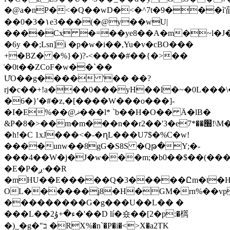
�@a�nP�<�Q��wD�<�^7t�9���ì'䔤
��0�3�١e3���(�@y��wU|
����Cx �=��ye8��A�m�~l�J�d
�6y ��;Lsn]i �p�w�i��,Yu�v�cBO���
+�BZ� �%}�)?-<����#��{�>��
͗�0t��ZCoF�w��`��
ƯO��g���� '�� ��?
rj�c��+!a���0���yH��l�~�0L���
�6�}'�#�z,�[����W���o���]-
�I�E%��@ޛ���l* `b��H�O�� Ӓ�lB�
&P�8�>��m�m���n��r2��'3�e׭��*7!\M���-
�h!�C 1xJ���<�-�ղL���U7$�%C�ԝ!
����unw��8gG�S8S �Qթ�Y;�-
���4��W�j�J�w���m;�b0��$��(���
�E�P�ږ·��R
�mHU��E�����Q�3�����Ըm�t�H0
OL������ʝ8�H�GM�rn%��vpg
���������G�g���U��L�� �
���L��ء�+ۇ2�'��D lí�숐��[2�p:�㰏
�)_�g�"ב �RX%�n`�P�i�<>X�a2TK