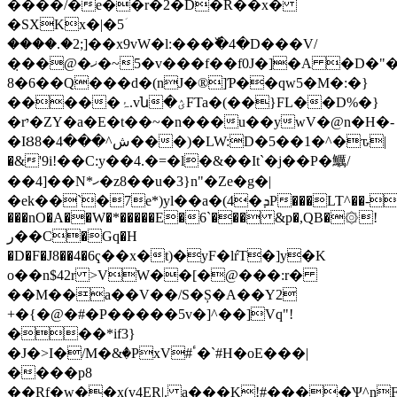
����/�e��r�2�D�R��x�
�SXKx�|�5ؘ
����.�2;]��x9vW�l:���߰�4�D���V/
�̣��@�ޚ�~5�v���f��f0J�]�A �D�"��
8�6��Q���d�(nJ�®]Ƥ��qw5�M�:�}
�����ۂ.vն�ؽFTa�(��}FL��D%�}
�rי�ZY�a�E�t��~�n���u��ywV�@n�H�-
�IȢ8�ش^���4���)�LW:D�5��1�^�ԏ|
�&'9i!��C:y��4.�=�l�&��It`�j��P�鱱/
��4]��N*ހ�z8��u�3}n"�Ze�g�|
�ek��`�7e*)yl��a�(4�ܕP���LT^��-
���nO�A��W�*�����E�6`��� &p�,QB�۞!
ر��C�Gq�H
�D�F�J8��4�6ҁ��x�t)�yF�lŕT�]y�K
o��n$42r >VW��[�@���:r�
��M��a��V��/S�Ș�A��Y2
+�{�@�#�P�����5v�]^��]Vq"!
���*if3}
�J�>I�/M�&ٛ�PxV#ٴ�`#Η�oE���|
����p8
��Rf�w��x(v4ER|. a���K!#����Ѱ^nF�˭�