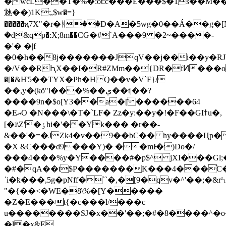
�wcL��T�%�:ot:c���E���$�1s��M��k�q�v��jõp�y���*��p��;�v�/1�/
沊��)1K;,$w�=}
�����ϗ7X"�r�ᚻ��D�A�5wg�0��Á��g�[N3��Ic�؇��Ƹ�ߙ���i�B�1�{�;�Ű��
�d&qp�:X;8m��СG�#`A���9 �2~��
��-
�'� �|f
�0�h��8j�������JqV��j��i��y�RJV޺i4]�
�/V��RԦX��I�R#ZMm��{DR�fͶ���o 
�[�&Ҥ5��TYX�Ph�HQ��v�V`F}/
��,y�(kö"l���%��ي��t|��?
����9n�$o[Y3��a�[̏������64
�EޔO �N���\�T�`LF� Zz�y:��y�!�F��GIߙu�,
[�ʇ\Z'�ٶhi�'��Yk��� �r��-
&��'�=�JZk4�v��9��bC�� hy����Ц
p�̞
�X &C���d9���Y)� ��mI̴�)Dө�/
���4���%y�Y����#�p$^ jXI���Gl
�#�qA��t$P�������K���4���֯C
ˈi�ҟ���,5g�pNff�``�,�[9�qv�^'��;
"�{��<�WE�8\%�[Y�����
�Z�E���ʲt{�c���l/���c
u��������SJ�x��'��;�#�8����^�o
�l�x&E