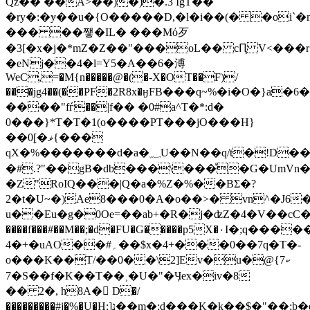
Qž�� ��A>��)�)�.3 IgT��
�ry�:�ɏ��u�{O�����D,�l�i��(� �oi`
��� ��쨓�IL� ���Mό歹
�3[�x�j�*mZ�Z��"���oL�� cԤ V<���
�eNj��4�l=Y5�A��6�溥
WeC,=�M{n�����@�(�-X�OT��F)/
���jg4��(��PF�2R8x�ӈFB�
��q~%�i�O�}a�6�
����"fѓ��|f�� �0#a^T�*:d�
0���}*T�T�1(o����PT���jO���H}
��0ׇ[�ޥ{���
qX�%�������ԁ�a�؁U��N��q/t�!D��)C�* =]�͵3j�Yǳ2�UƖ\1D�l�b!
�#.?"��gB�db���\���ꙵ�G�UmVn�
�Z"RoIQ���|Q�a�%Z�%��BΣ�?
2�t�U~�)Ae8���0�A�o��>� vn^�J6
u��Eu�g�0Oe=��ab+�R�j�ʣZ�4�V��cC����7�P�ا�TKMV�!
����f���#��M��;�d�FU�G�����p5X�٠I�;q������آQe�f��'�A��:&����;�G
4�+�uAO��#؍��$x�4+���0��7q�T�-
o���K��T/��0��\2]Ev�u�@ކ7}
�7S��f�K��T��˲�U�"�Ӌex�iv�8
�� 2�, h8A�󚕺 D�/
���������#j�%�U�H:]נ��m�;d���K�k��$�"��;b�e˵pq?