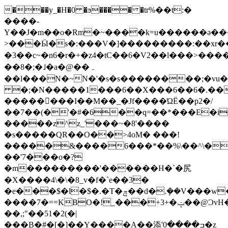
���y_�H�0 �ϧ���� �tr%��t:�
����-
Y��J�m��o�Rm�~����k=u������ǝ�
>���Ӹ�s�:���V�]���������:��xr��&y�
�3��c ~�n6�r�+�z4�tC��6� V2��l���>����
��8�;�˩�a�@��ہ
��l���N�~N�'�s�s��������;�vu
�;�N�����1���6��X���6��6�.���:
��������I��M��_�Jf����ΏË��p2�/
��7��(�'�#�6��q=��*���E�i
�����z^z_'���~�8'����
�s�����QR��O��>4oM� ���!
�����&����6���*��%\��^\�v��
��'7���o�?
�m���������'������H�`�尻
�X����4\�\�8_v�f�`e��3�
�e���$�l�$�.�T�ݼ��d�.ܻ��V���w��%�0/
����7�==KBO�!_���+3+�ݓ��@ϽvH�
��,;"��51�2(�|
���B�#�[�]��Y����A��添'ߏ����0�z