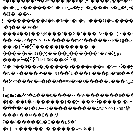
~�f������w~���]��o�_����y��5�Z9�:8�����_߯��w���ճ���`
�u�[x������C'�rrp4�G�_���urs�ۑ���^z|
�H�_��
��������à�iv�%�~�e�y�ُ��Q�w����
[�q��l�:W�/
���4��{��5@���`��X�ߵ���"M:��[{��?
���7<�pN�����m�����P�{g�ۦ{}
��s�{������j������+�|
�����r�8G�����_������"�?|�g?
���p�>&K��&j旫
M�r7��0��v�;�����p����n��uu�\ޟ���������z/
�N�N������_/O��`U���1l���p8�ms�
�0tf���d�~�i��s�==9�9�z�����\l���߲7ﳽ����ǏW����
}
��g�����۬ޅ�Z���u�����W�������e����d/
�[�e��Ꮣ�ck������{����6�����t�q߹
����d�{�C~}����������ѧ/wo>�~hu�駇
���>��w��6��찾
7��^�����h�Ç���pS�}
�u{=rn���:��n�j�����ww3y�}