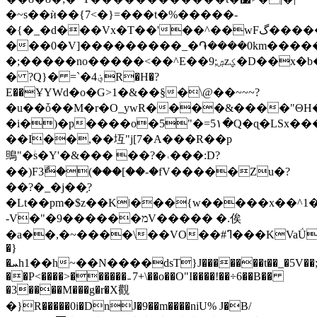
�~s��ѝ��{7<�}=���t�%�����-
�{�_�d���Vx�T��'��^��wFگ������CP�ڽ~��o���oP,O���5������U����]gu�����ǽ�~
���0�V]���������_�֏����0km����
�;�����no�����<��^E��ۺ;9zؼ�D��x�b�u��_�j���G��Κ�ۣ�����~eG�B�C~Y]��k>����DVM�J�$j�,���DF͎#�#V+ô�����0�X�$*�v@���L|
� ?Q}� =`�؋4R�H�?
E��ҰYWd�o�G>1�&��§�\@��~~~?
�u��ȱ��M�r�O_уwR����&����"ΘH�
�i�)�p����o�5"�=5١�Q�ɋ�LSx����uAN��K}
��I��,��坘"j[7�A���R��p
鴠"�ؗs�Y'�&��� ��?�˓���:D?
��)F3ާ�(���[��-�fV�����Zu�?
��?�_�j��֣?
�Lt��pm�$z��Kǀ���{w�����x��^1�
-V�"�מ������9V����� �.俟
�a��,�~����\��VO��#ߣ���KVaǗ�L�@*K~z��7Iuff�
�}
�ܚh1��h~��
N����ԁsT}J�������t��_�5V��;
��P<����>������₋7+\��o��O"I����!��÷6��B��
�3����M�
��g�r�X觀
�}R�����0i�DnJ�9��m����niU% J�B/