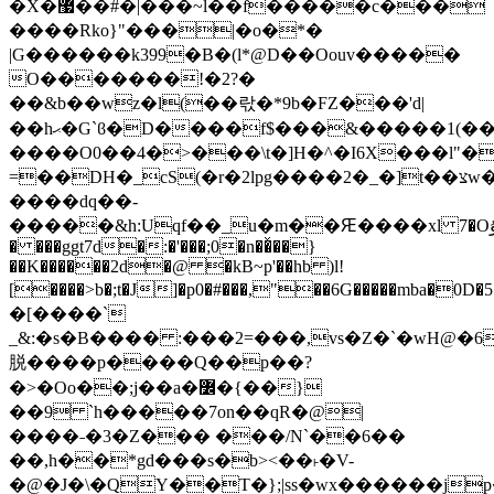
�X�޷��#�|���~l��f�����c���
����Rko}"���|�o�*�
|G������k399�B�(l*@D��Oouv�����
O�������!�2?�
��&b��wz�l(��띿�*9b�FZ���'d|
��hޙ�G`ϐ�D����f$���&�����1(������/jf�6�N�T�Dn-}
����O0��4�>���\t�]H�^�I6X���l"�
=��DH�_cS(�r�2lpg����2�_�]t��צw��/Xԟ6B5���Z؏����2�m��?
����dq��-
�����&h:Uqf��_u�m��Ԙ����xl 7�Oۇ:��h}0*]Z��f����OF}
� ���ggt7d�:�'���;0�n��ͯ��}
��K������2d�@ �kB~p'��hb )l!
[����>b�;t�J]�p0�#���,"��6G�����mba�0D�
�[����`
_&:�s�B���� :���2=���,vs�Z�`�wH@�6
脱����p����Q��p��?
�>�Oo��;j��a�߼�{��}
��9 `h�����7on��qR�@|
����˗�3�Z��� ���/N`��6��
��,h��*gd���s�b><��˫�V-
�@�J�\�QY��T�};|ss�wx������j