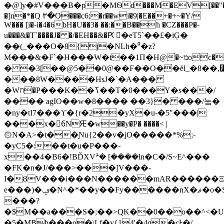
�@]y�#V���B�p�MѲd���M�EV[��"�
�]n�*�Q ۳�O���c6;�r��wi�9|�E��+�+~�Y/
W��� [i�-i�4�6bH�U��3� ��:��B��h �CZ���P�-
u���&�T`����J� �/�EH��&�Ԗ 𣜳�eT5`��£�iĢ�
��(_���O�8{j�NLh�⁰�z?
M���&�F`�H���W�t��1П�H@�~מoc�!W/QX��#KῆOM�-
� �3[��@5��0@��F��O��ĕl_�8��,⃲%I���QKע±�����"O�vFl�O!)q\,�4�2�Q{
���8W����HsJ�`�A���
�Wח�P���K��ߖ��T�0���Y�s���/
�
��� agIO��w�8���� ��3}� ���/눜�
�ny�tI7���ϒ�{r�2�yX�u-�5"���|
���x�6ُNԘ�w��y�P� ����< |
۞N�A>�t��Ɲu{2��v�jO�����*%;-
�yC5�:��t�u�P���-
x��4�B6�!BĎXVܑ� [����ln�C�/S~E^���
�FK�n�J/���>���]V���-
I�ȢV���i���N������mAR������Ξ0
e���)�ݡ�N^�*��y��Fy������nX�ޘ�o�S���S�z�
���?
�$M��a���S�;��
>QK��0��o��^<�U,��Kо_�y���׻��sݡLh���y��a��TJ�6��
�5�MBb���o�\Lf�y{14'�4q�cͰ�/