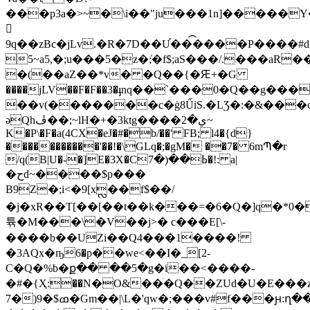
���p3a�>~�\i��"ju���1n]�����
𬾛
9q��zBc�jLv.�R�7D��U֡���͡���P����#d
5~a5,�;u���5�z�;̍�f$;aS���/.���aR��zVO�
�(��aZ��*v� �Q��{�Ԙ+�G
����jLV��F�F��3�ֈnq��`���0�Q��g���
��v(�������c�ġ8ŰiS.�LƷ�:�&���c�:�P\�؜]c��=��\�YA�fR�Mw��ci�2a��<4���{�=�֪A�q8ANrLY�Җ\Y����n��
әQhڦ��;~lH�+�3ktg����ي�2~
K�P\�F�a(4CX�eJ�#�b/��' FB; l4�{d}
�����������'��!�\GLq�;�gM� ��7� 6mՊ�r
/q(B|U�-�]E�3X�Cߕ��(�7�!: a|
�حd~����$p���
B9Z�;i<�9[xᩖ��f$��/
�j�xR��T[��[��t��k���=�6�Q�]q�*0�9�ԬJ8
튞�M���\�V��j>� c���E[\-
����b��UZi��Q4���1����!
�3AQx�ҧ6�p��we<��I�_[2-
C�Q�%b�ք�� ��5�g�i��<����-
�#�{Ҳ:��N�O&��ׄ�Q��ZUd�U�E���z
7�)9�$ߘ�Gm��|\L�'qw�;���v#f���ԩ:ղ����Qx4