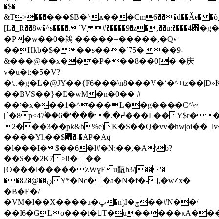
�$�
&T>���￱���$B�^ѧ���Cm6���d��Ǎe��õ
[L�_R��8w�^s����
.ˋV #�����9�z�,��u:����4׋�g����F�j4�������#�s@�&�l��
�P�w��0�䳜 �����=�����,�Qv
��Hkb�$� ��s���`75�|��9-
&���@��x���P���8��0[� �庆
v�u�t:�5�V?
�\..�g�L�@JY��{F6���\n8���V�ʻ�^+tz��|D»K
��BVS��}�E�wM�n�0�� #
��י�x���1�^���L��g����C^\~|
[`�8p<47ؙ��߄�.����'�6���L��Y$r����3:�xw��:-3*j��
2���3��pk&b%e)K�S
��Q�vv�hw|oi��_
����Yh��$἖�-�AP�Aq
�l�͏��I�$��6�l#�N:��,�A\b?
��S��2K7>l!���
[O���l�����ZWɣEu㼿h3/|��'�
��82�@��ڹY*�Nc��a�N�f�-],�wZx
�
�B�E�/
�VМ�l��X����u�ڀ�nݱI�ݮ��#N��/
��I6�GLo���t�T�u�����κA�������