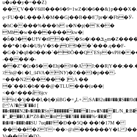
u�a��y�=��Z}
��ҀV��V6iH���6̵�9=1wZ�l�6��&}p��
ƍ<FU��L���Ȁ� M��Gj��B ��8`ָ7pr�\�Fb�Ӱ-
�hC����%���!s u�N�p|�`K��
Mh�w�������kw�|
�h̆�3��UϮV�t0 ���So�\��ݼݏm�Z���
��*�1�4�U$yV�S�ȝO9��`���.q��F-
�G�Ɂ�q8�0��t�`�0Õ��Q`ESy�vPН�
-����\�-
��Z"�[z�$��Ehj�!#�A֯ J;��R|Y��;��
٪n@�i �I_:l4VA�NУ)�Z��I�p��-
=���N2����� ];A ��
�`��K�b�'��@�TLU���(u��|
<��^���ǻ6jcv
n{�'ĳ���I,�ɧ�)ůBG�=ݛL+.;SA�82u��#��(�S��f0d�J�`�'J�G&
[ 'A?�(�`��d [
��e����N2�v�ƌ��(�Sn����������1nw�N���L/N_�:B
�"_���O,�J*Z8-�h�m ��?l�� ��ł��%<��|�
�t�#�+���b��SU 7uq��F֙�Ɖ��5Q� ��!�17M �
�����ZT=��>@z������Y�L J��Iݱ��%|Y�1����Fw�����
Va��t�D?-