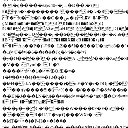
�i�q�����ea|&40~�j;T�D��;�ԇ]|
��ީ,^β5�3�������"���?pì�fz�R�o
P�x�Jc�[\ ��O��س� pL�V+�^�D
ɡM��ɪ�n��n�=����YpB ����F3H�i��mSd}
�O���\o��[�͒A$w;oH��"����D{��j
K^�󠂉aq��Uk���p��6�����G�=�&oδ�
�B��[�F d�#�C7�����X��|eR����0�+ȿ��
���Aݧ��P�)`@6�+LZ��Ч��3��U�nt;*ic8��`�
�1(F��6��(�9�J'q� �o�
�y�O����`�q�'��A-.7��3�Zn�S
�V��b|7ymI�`ĺ1"�3:
����f�1�BQ.fΕ�=�
1�f��Q�=�{2�q�!
�ԹH�kkA������)�mE�Y�c�DOp��
���r(y����5j�)>%��_�(���@�&W��s�
��E]�J���ԼN�ƕl���io=��*m0>Ԭ�Cz
�{� ��)�BTƫq�9��뢴
���p�+� 3J�\�p���W����0F�F�u��
���� R�U^T.�sqcQ���WX\�'¬?
�MT�ʶ�j�P-H�>�]�#�
f�C�zL9��U�<5��_��d�yGs9��#