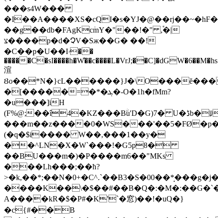
���s4W���
�I��A����XS�cQI�s�YJ�@��rj��~�hF�A
��g��db�FAgKc߭mY�"��!�" ,֕�|
צ����p�d�ՉV�Sж��G� ��!
�C��p�U��Iۥ��
�����C�sI����h�W҆��c����L�VrJ;��C]�dGW�6��M�hs
渲
Ȣo��*N�}cL������}J�\O���ĕ���
�[�����=�*�ܓ�-O�1h�fMm?
�u���]iH
(F%@;��î4�KZ���Bۨu'D�G)7� U�ڈb�ꡨ�0lb�C��J@�,R�D�LU�qͿ��(�QQ���q��g�b%O��������
���m��z����0�WS���'��5�FØ�p�
(�q�$i���� W��,���1��y�
��^LN�X�W`���!�G5p8�
��BU���m�)�P����m6��"MKs
���Lh���;��ћ?
>�k,��*;��N�0+�C^.`��B3�S�00��*̟���g
����K��\�$��#��B�Q�:�M�:��G�`�9T���LQ����4n�lڈ��5_x3W��"���T
A����kR�$�P#�K'`�窓)��!�uQ�}
�c{#��B