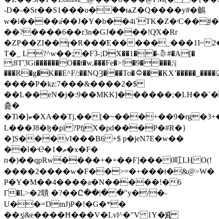
-D�-�Sr��S1���o�٘��ѩZ�Q����y#�鸙
w�i����a͛��J�Ү�b��4i`TK�Z�ʳC��͟#�
��?����6��r3n�GJ����!QͥX�Rr
�ZP��ZI��ɼ�R���҃E�����_���1I~2
T�_ L?^w��;�FӞ-;DX��1��-⦴#�A[�
;8T'3Gi������O��t�w,���Fe�>!�9����;\|
���R�g�K��E^F/:��NQȜ���To�۝���KXʼ�����_����ʲ2Hޝ4�h�VŴ�\�!
����P�kz:7���&����2�$
��L��eN�j�:9��MKK]������;�LH��ߵ�{y<����zVͤbV�ɷ�E��
춢�
�Ti�]ބ�XA��Tj,��[�~���+��9�rg�3+�
L���J8�ɮ�pi ?PɧX�pd���P�#R�}
�]S���vI���B6 +$ p�jeN7E�w��
��l�Ҽ�ތ�1�x�F�
п�)��qpRw����+�+��F]��� 0叿LӉ O(!
����2����w�F��>=�+���t�&@>W�
P�Y�M��4����a�N�����!�6
Γ�L>�2聵 �?��Ը��|� �"y�/�-
U��=DmJ)P�!�G�*�
��ʒ|&e����Ħ���V�Lvl^�"V 1Y�Ԭ