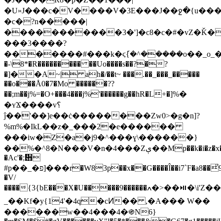
�U»J���c�V����V�3E���J��ջ�{u��
�c�?n�����|
�����������3�']�c8�c�#�vZ�Ǩ�
���3����?
�������#���k�ϛ݇{�^�����o��_o_�V�g�҂�:�_��
�-\8*�R��������� ��Uo����s��?�?
�]��A~| ah�/��t~ ���.��_���_�����
��o���Å0�7�Mo ������??
��;m��j%=�O+���4���j%'������g��hR�L+�]%�
�ʏϪ����v؟
ĵ��'��]e��ċ��������Zw0>�g�n]?
%m%�IkL��z�_���2�e������
���iw�Z�a�j9�^���ɣ\������}
��%�^8�N���V�n�4���Zې��Mp��k�i�z�x�&z�2 'e�F����
�Ac'�;᪛
#p��_�פ]���r�W83p��x��G����Î��i7`F�a8��̎9�/
�V/
����{3{bE���X�U�����9������ߍ�>��⏯�\i'Z����˯�Ͽ~G��Pwj�C��?
_��Kf�y{14'�4q�cͶ�� ,�A��� W��
������w��4���4�֍N6}