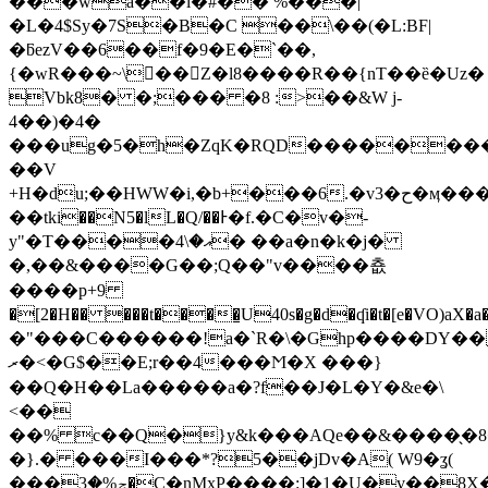
���wa��l�#�� %���|
�L�4$Sy�7S�B�C ��\��(�L:BF|
�ƃezV��6��f�9�E�`��,
{�wR���~\�� Z�l8����R��{nT��ȅ�Uz�
Vbk8� �;��� �8 :>��&W j-
4��)�4�
���ug�5�h�ZqK�RQD��������/
��V
+H�du;�
�HWW�i,�b+���6.�v3�ح�ӎ���;��1�2
��tk
i��N5�lL�Q/��Ͱ�f.�C�v�-
y"�T����އ�\4� ��a�n�k�j�
�,��&����G��;Q��"v����춊
����p+9
�[2�H�� ���t����̱U40s�g�d�ʠi�t�[e�V
�"���C������!a�`R�\�Ghp����DY��G
ރ�<�G$��E;r��4���Ϻ�X ���}
��Q�H��La�����a�?f��J�L�Y�&e�\
<��
��% c��Q�}y&k���AQe��&����̖�
�}.� ���I���*?5��jDv�A( W9�ʓ(
���ݼ%�3�C�nMxP����:]�1�U�v��
8X