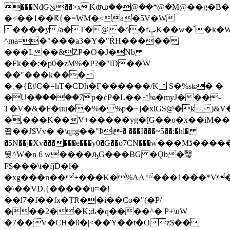
���NdGێ��>xKഝ��@��*@�M@��g�B�.x�4�f�,N��,�l��������
�<��1��Ԟ{�=WM�<a�5V�W
����y /a�T�
@�^�fڀK��w�`�k�W?
^ma=�"���a3�Y�"ŔH�����
���L��&ZP�O�J�Nb
�Fk��:�p0�zM%�P?�"lD��W
��"���k���
�¸�{Ė#C�=hT�CDh�F������/K S�%sʨ� �
�U�ۧ�����7p�ċP�L�� ǂҩ�myJ���-
T�V�&�F�uu��%�%p�~]�xlGS@�k)&V
�,���K��V+�����yg�[G��o�x��iM��
죕��J$Vv� �\qj:g��"Ϸi� ���I���~5��:�hl�
�5N��j�Xv������e���y0�G��o7CN���w֫���Mڋ�����iA����8�$�6�h#
뙺^W�n 6 w����ԡG���BG �Ǫb�瑿
F$���\t�fjD�l�
�xg���n��+���K�%AA���1���*V�P
�̣\��VD.{�����u=�!
��l7�f��fx�TR��i��Co�"(�P/
���2��K;ԃ�q����^� P+\uW
�7��V�CH�0�|<��Ύ��t�Oz$��