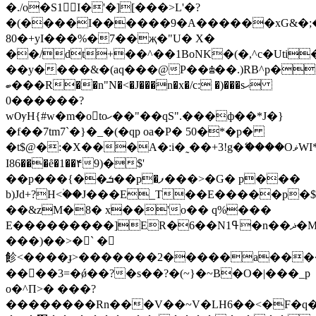
�./o�S1I�'�][���>L'�?
�(�
���I������9�A������xG&�;
80�+yI���%�7��җ�"U� X�
��/dt+��^��1BoNK�(�,^c�Uti
��y����&�(aq���@P��♔��.)RB^p�
ބ���R��n"N�<�J���n�x�/c: �)���sޙ
����0��?
wѸH{#w�m�o𕢣toހ��"��qS".���ф��*J�}
�f��7tm7`�}�_�(�qp oa�P� 50�*�p�
�t$@�:�X���A�:i�˷��+3!g�ޭ����OޥWI*��d�/1�f{.
I86���ȇ�1��۴9)�$'
��p���{��ܭ��p�ފ���>�G� p���
b)Jd+?H<۠��J���E_T��E�����p�
��&zM�8� x��'o�� q%���
E����
���)��>�` �
飻<����ɟ>�������2�����a����
����3=�ǿ��?�s��?�(~}�~B�O�|���_p
o�^П>� ���?
��������Rn���V��~V�LH6��<�F�q�