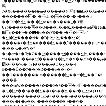
{�����fu0�_wU��j��Cm�ZZ�~s�ۛ������Q��^�����7���^�a�ʯ����Ҭ׻��*����������qE_�u�=K^�FˍՉ���������F�vw{�
鴻
7�Xo������f�m������Ϸ_�7���q��Ap��
��������_�GI:�|���>�>���ᇫ
��C\?�.��i�fo�/{�A���_�Η嗇
Uz{��������Q���h�.�6ܜ����sph���u�x�c1�P��/
�?φ��Ӊ~�|�޺�u��rY9��>�� ;4/
��ͪ����^i�a�D[~~����}
�����z�>�K���(���ַ�ٕ�����{0l]Y�����y�|;�غʆ��;:��K3g
� ;��}x�:�Ύ�?
�ӫ�oz�>�񣪿;�Z������r��������>
*oz��i�0��o�����o{�͎�V��n���ٯ�(����>��{s��x���.��g3��}
߼�~��>o�_}y]����ٯ�O�ݯl��~|
���Û��7��(�D���߿��=�^-
��O������� m��������ёf���C�!
���훟
���vnW�����8���0�*���o6����oG�
�:_�z��?�����z�5����ޤ�}_,� }���]/
������'����uxz�>��;��~������u��>9
���r|�j-�o��/_������8�|}��W�