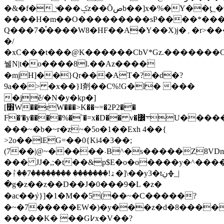
�&�f�_ͮ���ݤz��Õصb��]x�%�Y��ƫ_�9������3�\$��p_$'����^x�r�#x,�J��h���'�:9NP'D/
����H�m��O���������sP����*����
Q���7�֯����W8�HF��A�Y��X)j�؍�r>���Z�=�e��lp�ޡ�|
�/
�xC���t���@K������CbV*Gz.�������O
뉄N|t�o����8l.��Az����
�mjH]��}Qr���AT�?�d�?
9a��> �x��}I㓫��C%!G�l� ���
�jě/�N�y�kp�]
[׻W��rW���>K��~=�2P2��
F�'�y����%�`�=x�D�� v�퟼܋U��������98�¸���=�v��f�u��p�%���$s�����4��yw�
���~�b�~r�z~�5o�1��Exh 4��{
>2o��lEG=��0{Ki4�3��;
(7��|@~�����˴B^�s�����Z8VDm
��� JJ�,;�t��&p$E�o�o����y�^����
�ᛛ��7�������� �������!ۿ�]\��y3�tڹᚖ_|
�g�z��z��D��J�0���9�L �z�
�ac��݁y}]�1�M��5(��~�C�����?
�~�7�����EW�)�y���z�d�8�����ހo��ݮ
�����K� ��G߇x�V��?