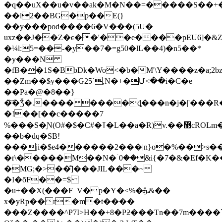
�q��uX��u�v��ak�M�N��=�����S��+
��l2��BG�p��E(}
��y���pod����6�V���(5U�
uxz��J��Z�ͼ��'��e����pEU6]�&Z
�¼l:5=��-�y��7�=g50�lL��4)�n5��*
�y���N
�fB��1S�BbDk�Wo<�b�M'\Y����z�a;2
��Zm��$y���G25`,N�+�Մ<��i�C�e
��Pa�@�8��}
�͝�Ǯ�.���� ����ȡ���n�j�|'���R�X�_
�!��[��c�����7
%���S�Ɲ(O#�$�C#�ߠ�L��a�R)v.��޳cROLm�M��X��x��2ܜ�t�zK��ȓp�ݸ��ߜ���m���)0'�+�?
��b�dq�SB!
���ji�$e4������2���|n}o�%��>s�
�r\�����M��N�ۤ0��&i{�7�&�Ef�K��
�MG;�>��͊]���JIL���~
�I�ōF��=$
�u+��X(���F_V�p�Y�<%�ܞ&��
x�yRp��r�m�t����
���Z����^P7I>H��+8�Pƻ���Tn��7m����`