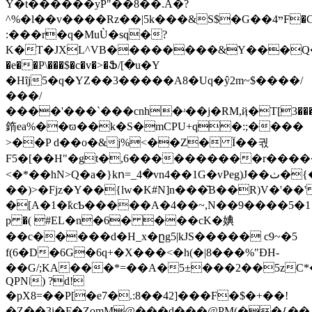
Y�t������yP"��8��.A�?
^%�l��v����Rz��|5k���&S$�G��4ײF�Cwݶ��z
:���r�q�MuÙ�sq�?
K�T�JXL^VB��������&Y���Q�
�e��P\���$�c�v�>�Ֆ/[�u�Y
�Hȋj5�q�YZ��3�����A8�Uq�ŷ2m~$����/
���/
����'���`���cnh�ʴ��j�RM,ҋ�T[3���@�
䤻ea%��ϖ��k�S�mCPU+q�:;����
>��P d��o�&j%<��Z� Ï��궋
F5�[��H"�gt�,6����������r�����
<�*��hN>Q�a�}kո=_4�vn4��1G�vPeg)J��ٺ�{�,q@st��4-:f��C�X �s����H����^�C��AQ��Uiúr[��x��͖='9��Y8{jŎ�dO�WMI���0 lc�
��)>�Fjz�Y��{lw�K#N]n���̆B��R)V�'�
�[A�1�ܺkcƄ�����A�4��~,N��9����5�1
р �( #EL�n�6� ���cK�婰
��c�����d�H_x�ըg5|kJS����� c9~�5
f(6�D�6G�6q+�X���<�h(�|8���%"ĐH-
��G/;KA���*=��A�5±���2��5zC*
QPNǀ) ?d!
�pX8=��P[�e7�.:8��42]���F�$�+��!
�Z��3i�F�ZomM@���d���@PM(��{��