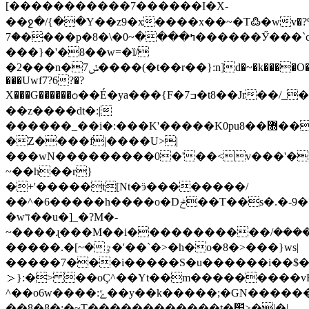
[�����������7������I�X-
��ջ�/{��Y��z9�x����x��~�T߷�wv�ݝ�%?
�7����p�8�\�ߤ����~0������Ӳ���`c&o*�~�Ӈ�����.��k|~�9���
���}�'�8��w=�ȉ/
�2���n�7ݽ����(�t��r��}:n]d�~�k����O�}~w�[�V;>
���Uwf7?6?�?
X���G������ѻ��É�ya���{F�7ߏ�t8��Jr��/_�0n>|
��z����dt�:|
������_��i�:���K'�����K0pu8��޽�����_�}
�Z����f|����U>|
���wN���������0�'��<v���'�
~��h��r}
�+'�����t[Nt�ӭ��������/
��^�6�����h����o�Dݲ��T��s�.�-9�>�?
�wד��u�]_�?M�-
~����ɻ���M��i�����������ݏ�����/
�~]�.�����'�ٷ��`�>�һ�o�8�>���}ws|
�����7���i�����S�u������i��$�
＞}:�> ��oÇ^��Yt��m���������vF
^��o6w����:ݻ��y��k�����;�GN�������o��igr�1���v^�����Q_V������{=���������[�e���O������r�����u?v6��]>��\}
��8�8�;�~T������������t�׷˃�|�|