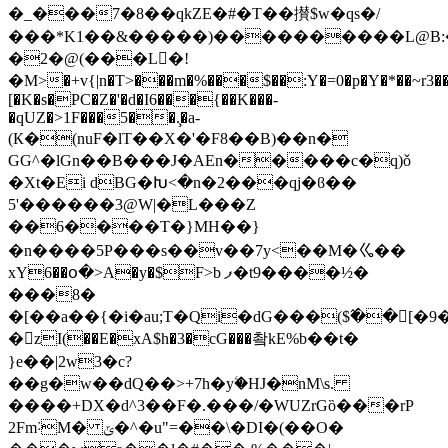
�_���7�8��qkZE�#�T��攅$w�qs�/
���*K1��&�����)����������L@B:�vלێ�i��B�)ǚ�so�GE�6��i���B���˨}q\�J��1��W��\Y�΀Hd��N�}G�
�2�@(���L󳼸�!
�M>�+v{|n�T>���m�%���$��:Y�=0�p�Y�*��~r3��
[�K�s�PC�Z�'�d�I6���{��K���-
�qUZ�>1F���5��.̧�a-
(К�(nuF�lT��X�'�F8��B)��n�
GG^�lGn��B���J�AEn�����c�q)ǒ
�Xt�Ei dBG�Խ<�n�2���qj�ϐ��
5'������3@W|�L���Z
��6����T�}MH��}
�n����5P���s��v��7y<��M�ㆣ��
xY6��օ�>A�y�$F>b ފ�t9����½�
���8�
�[��a��{�i�au;T�Qi�dG���($߬��[�
�zI(��E�xA$h�3�cG���촼kE%b��t�
}e��|2w3�c?
��g�w��dQ��>+7h�yۧ�HJ�nM\s.
����+DX�d^3��F�.���/�WUZrGȍ���rP
2Fm˸M� ݶ�^�u"=��\�DI�(��O�