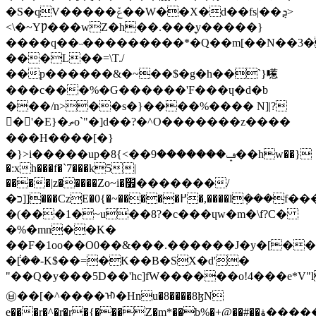
�S�qV�����ݞ��W��X�d��fs|��ܯ>
<\�~YǷ���wZ�h��.���͉y�����}
����q��˵���������*�Q��m[��N��3�
���L��=\T./
��p������&�~��$�g�һ��`}㘃
���c���%�G������'F���ɥ�d�b
���/n>��s�}����%���� N]|?
�'�E}�ތo`"�]d��?�^O�������z����
���H����[�}
�}>i�����up�ݡ�������9��>}8��hw��}
�:xh���f�`7���k5|
����|z�����Zo~i�׿�������/
�כ]]���CzE�0{�~�����߂�,����lܼ���f���<<0C�F?
�(���1�~u��8?�c���ɥw�m�\f?C�
�%�̀mn��K�
��F�1oo��O0��&���.������J�y�[��
�݃[��-K$��=�K��B�SX�d'�
"��Q�y���5D��'hc]fW������o!4���e*V"l.���ڼ���@��:e�
㉥��[�^����ᡅ�Hnu�8����8ɮN
e���r�^�r�r�{���Z�m*��b%�+@��#��ۋ�����>�p��+��i��������]r1����RP�^����E������8�uq�����~��|