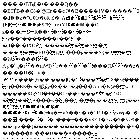
��� �sBT@�s�i���Q��
�ETЃB��C8�'@Hn��c,J#�B����}V�>���̨�
�d��z�"G0O�oR Z�_A͹�
��EF�.=�,
{�]� �� ��I�p�S#6�g�Y1����c疃��O
z��'�r9R������+
y��"�������c��1�
�;I��I�IXOˠu�������N�
�.����EU�@ ���g���X{�  � |
�?Ax���F�
Ag'�ͨ+į�(��mWI)r�������JU��
��.��H�V�
pe.���Qy��j���]Q�����X�3g���
q��EE�n�I訤ǵy�S��~�g���Arm�&@�w1}
�����RGD�+��O>��?.����zC
��� A���v.�����p�l�;Q���
�`r ����t��>�,��!g��|
����������.��@�д�aA��~�b�ȜRR�yxWϼ�_�
��׋ɽ�����_���~���vSYT�^vz�5�V>9�u��ݧ�H�|
��kpw��{�����l�������������e�Y��s����>���{W�\׫^���(�z�g��o��Q
�8����ћ^���Ǔ���A�܏���'