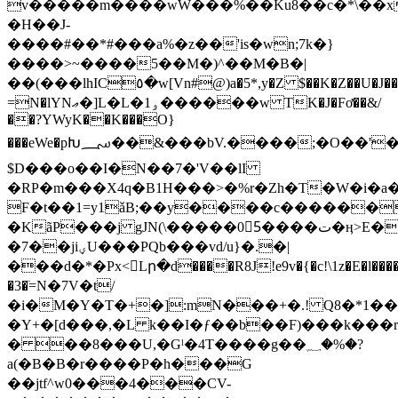
v�����m����wW���%��Ku8��c�*\��x
�H��J-
����#��*#���a%�z��'is�wn;7k�}
����>~����5��M�)^��M�B�|
��(���lhIC٥�w[Vn#@)a�5*,y�Z $��K�Z��U�J���iJR�T?
=N�lYNޢ�]L�L�ۅ1������w TK�J�Fơ��&/
��?YWyK��K���O}
���eWe�pԽ؄��&���bV
.����;�O��'�
$D���o��I�N��7�'V��lI
�RP�m���X4q�B1H���>�%r�Zh�T�W�i�
F�t��1=y1ǎB;��y����c������\
�KãP���j gJN(\�����05ٔ����ت�ӊ>E���ʳ�L��xҢL���0~�!
�7��jiؠU���PQb���vd/u}�.�|
���d�*�Px<Lր�d����R8J!e9v�{�c!\1z�E�l����
�3�ٙ=N�7V�t/
�i�M�Y�T�+�]:mN���+�.! Q8�*1���
�Y+�[d���,�L k��I�ƒ��b��F)���k���rl
� ��8���U,�Gˡ�4T����g��؁�%�?
a(�B�B�r����P�h���G
��jtf^w0���4���CV-