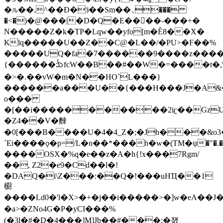
�ԉ��.^��Ð�ӟ��Sm��܆���
�<�)�@���|�D�Q�E����-���+�
N�����Z�k�TP�Lqw��yfo[m�Ȇ8��X�
Klq�����U��Z��C@�L��/�PU>�F��%
�����UQ�fa�7������9����z����
{������ᨨfcW��B��#��W�=����t�,\
�>�.��vW�m�N��HO`L���}
������a���U��{���H���J�A&�
o���
�[��i�����������2iʗ��GzU
�Z4��V�麳
�0[���B����U�4
�4_Z�;�Jh���&
´Ei����ǫ�p=/L�n��*���h�w�(TM�ψ�"�.
����OSX�%q�e��z�A�h{!x���7Rgm/
��, Z2�e9�Cd��l�!
�DAQ�i\Z���:��Q�!���uHҴ��1
櫉
����Ld0�'l�X>�+�j��i�����>�]w�eA��J�
�a>�ZNo4G�P�yCI���%
(�3l�#�D�4���]M]Jb��#���;�쟰