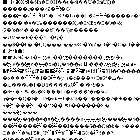
��+�>�0X޼�f4h�DQH��ť�4i��U�9mU6)�
�����c���>Z��C/
����zًI$D:�=@B�Fo��L�4�����>�Ƨ"���W1#��'
���� �#�U#������Xp�0MEx�E�b�\&
(2�[s�ːd�|����bL��S)m�����
�UM��E���^H�Q�
��$��b�r�QQ���s��S&>�YqZ�O�9�O�O���.��
�_β���!
����\&Nśʼ�T�+e8n���������7�?
�P��P.��x)�Q�4��&'׵���Zp`@�V-
�c���$g6��a����_�l����ev�d��X�ٔO��
�o����1�O�y~s�c���ק>D#ݡ�*6�-
�k,���o�P�D!t����xQ�'�<9�o/
�6�%.�ʂ�K���Lf�y���'�r�5o?
ԓ��~�Q�I�D�r0/T�$*$��~����2�Ӝ��
S����i ����Τ������S|�
������'
����q��=�#�����B8.����4�
����������J����6��Ot�k�_>���
C���%1`ؠ�5`P�`Ұ�-�G0)�f��?
�J��̇��R8�p�Z��1���|