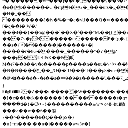
~�f������w~���]��o�_����y��5�Z9�:8�����_߯��w���ճ���`
�u�[x������C'�rrp4�G�_���urs�ۑ���^z|
�H�_��
��������à�iv�%�~�e�y�ُ��Q�w����
[�q��l�:W�/
���4��{��5@���`��X�ߵ���"M:��[{��?
���7<�pN�����m�����P�{g�ۦ{}
��s�{������j������+�|
�����r�8G�����_������"�?|�g?
���p�>&K��&j旫
M�r7��0��v�;�����p����n��uu�\ޟ���������z/
�N�N������_/O��`U���1l���p8�ms�
�0tf���d�~�i��s�==9�9�z�����\l���߲7ﳽ����ǏW����
}
��g�����۬ޅ�Z���u�����W�������e����d/
�[�e��Ꮣ�ck������{����6�����t�q߹
����d�{�C~}����������ѧ/wo>�~hu�駇
���>��w��6��찾
7��^�����h�Ç���pS�}
�u{=rn���:��n�j�����ww3y�}