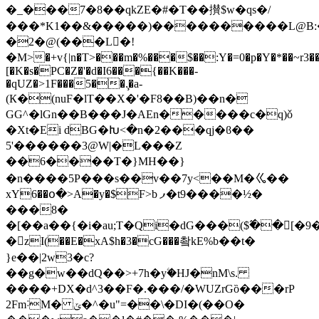
�_���7�8��qkZE�#�T��攅$w�qs�/
���*K1��&�����)����������L@B:�vלێ�i��B�)ǚ�so�GE�6��i���B���˨}q\�J��1��W��\Y�΀Hd��N�}G�
�2�@(���L󳼸�!
�M>�+v{|n�T>���m�%���$��:Y�=0�p�Y�*��~r3��
[�K�s�PC�Z�'�d�I6���{��K���-
�qUZ�>1F���5��.̧�a-
(К�(nuF�lT��X�'�F8��B)��n�
GG^�lGn��B���J�AEn�����c�q)ǒ
�Xt�Ei dBG�Խ<�n�2���qj�ϐ��
5'������3@W|�L���Z
��6����T�}MH��}
�n����5P���s��v��7y<��M�ㆣ��
xY6��օ�>A�y�$F>b ފ�t9����½�
���8�
�[��a��{�i�au;T�Qi�dG���($߬��[�
�zI(��E�xA$h�3�cG���촼kE%b��t�
}e��|2w3�c?
��g�w��dQ��>+7h�yۧ�HJ�nM\s.
����+DX�d^3��F�.���/�WUZrGȍ���rP
2Fm˸M� ݶ�^�u"=��\�DI�(��O�