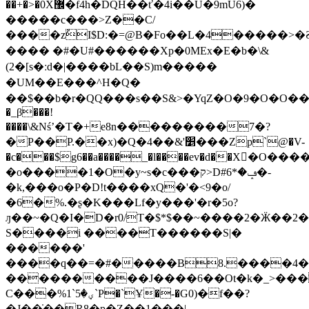
��+�>�0X޼�f4h�DQH��ť�4i��U�9mU6)�
�����c���>Z��C/
����zًI$D:�=@B�Fo��L�4�����>�Ƨ"���W1#��'
���� �#�U#������Xp�0MEx�E�b�\&
(2�[s�ːd�|����bL��S)m�����
�UM��E���^H�Q�
��$��b�r�QQ���s��S&>�YqZ�O�9�O�O���.��
�_β���!
����\&Nśʼ�T�+e8n���������7�?
�P��P.��x)�Q�4��&'׵���Zp`@�V-
�c���$g6��a����_�l����ev�d��X�ٔO��
�o����1�O�y~s�c���ק>D#ݡ�*6�-
�k,���o�P�D!t����xQ�'�<9�o/
�6�%.�ʂ�K���Lf�y���'�r�5o?
ԓ��~�Q�I�D�r0/T�$*$��~����2�Ӝ��
S����i ����Τ������S|�
������'
����q��=�#�����B8.����4�
����������J����6��Ot�k�_>���
C���%1`ؠ�5`P�`Ұ�-�G0)�f��?
�J��̇��R8�p�Z��1���|