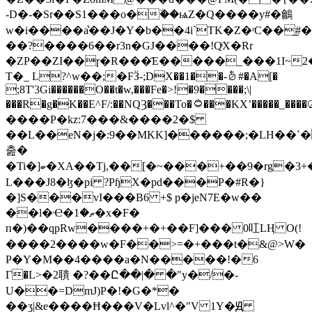
-D�-�Sr��S1���o�٘��ѩZ�Q����y#�鸙
w�i����a͛��J�Ү�b��4i`TK�Z�ʳC��͟#�
��?����6��r3n�GJ����!QͥX�Rr
�ZP��ZI��ɼ�R���҃E�����_���1I~2
T�_ L?^w��;�FӞ-;DX��1��-⦴#�A[�
;8T'3Gi������O��t�w,���Fe�>!�9����;\|
���R�g�K��E^F/:��NQȜ���To�۝���KXʼ�����_����ʲ2Hޝ4�h�VŴ�\�!
����P�kz:7���&����2�$
��L��eN�j�:9��MKK]������;�LH��ߵ�{y<����zVͤbV�ɷ�E��
춢�
�Ti�]ބ�XA��Tj,��[�~���+��9�rg�3+�
L���J8�ɮ�pi ?PɧX�pd���P�#R�}
�]S���vI���B6 +$ p�jeN7E�w��
��l�Ҽ�ތ�1�x�F�
п�)��qpRw����+�+��F]��� 0叿LӉ O(!
����2����w�F��>=�+���t�&@>W�
P�Y�M��4����a�N�����!�6
Γ�L>�2聵 �?��Ը��|� �"y�/�-
U��=DmJ)P�!�G�*�
��ʒ|&e����Ħ���V�Lvl^�"V 1Y�Ԭ