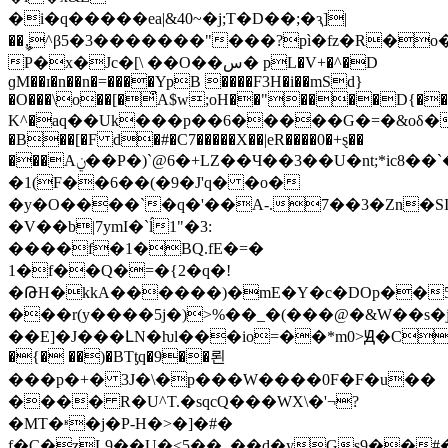
�i�q�����ea|&40~�j;T�D��;�ԇ]|
��ީ,^β5�3�������"���?pì�fz�R�o
P�x�Jc�[\ ��O��س� pL�V+�^�D
ɡM��ɪ�n��n�=����YpB ����F3H�i��mSd}
�O���\o��[�͒A$w;oH��"����D{��j
K^�󠂉aq��Uk���p��6�����G�=�&oδ�
�B��[�F d�#�C7�����X��|eR����0�+ȿ��
���Aݧ��P�)`@6�+LZ��Ч��3��U�nt;*ic8��`�
�1(F��6��(�9�J'q� �o�
�y�O����`�q�'��A-.7��3�Zn�S
�V��b|7ymI�`ĺ1"�3:
����f�1�BQ.fΕ�=�
1�f��Q�=�{2�q�!
�ԹH�kkA������)�mE�Y�c�DOp��
���r(y����5j�)>%��_�(���@�&W��s�
��E]�J���ԼN�ƕl���io=��*m0>Ԭ�Cz
�{� ��)�BTƫq�9��뢴
���p�+� 3J�\�p���W����0F�F�u��
���� R�U^T.�sqcQ���WX\�'¬?
�MT�ʶ�j�P-H�>�]�#�
f�C�zL9��U�<5��_��d�yGs9��#