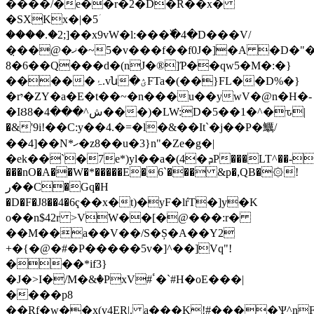
����/�e��r�2�D�R��x�
�SXKx�|�5ؘ
����.�2;]��x9vW�l:���߰�4�D���V/
�̣��@�ޚ�~5�v���f��f0J�]�A �D�"��
8�6��Q���d�(nJ�®]Ƥ��qw5�M�:�}
�����ۂ.vն�ؽFTa�(��}FL��D%�}
�rי�ZY�a�E�t��~�n���u��ywV�@n�H�-
�IȢ8�ش^���4���)�LW:D�5��1�^�ԏ|
�&'9i!��C:y��4.�=�l�&��It`�j��P�鱱/
��4]��N*ހ�z8��u�3}n"�Ze�g�|
�ek��`�7e*)yl��a�(4�ܕP���LT^��-
���nO�A��W�*�����E�6`��� &p�,QB�۞!
ر��C�Gq�H
�D�F�J8��4�6ҁ��x�t)�yF�lŕT�]y�K
o��n$42r >VW��[�@���:r�
��M��a��V��/S�Ș�A��Y2
+�{�@�#�P�����5v�]^��]Vq"!
���*if3}
�J�>I�/M�&ٛ�PxV#ٴ�`#Η�oE���|
����p8
��Rf�w��x(v4ER|. a���K!#����Ѱ^nF�˭�