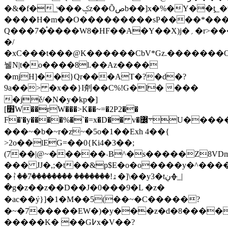
�&�f�_ͮ���ݤz��Õصb��]x�%�Y��ƫ_�9������3�\$��p_$'����^x�r�#x,�J��h���'�:9NP'D/
����H�m��O���������sP����*����
Q���7�֯����W8�HF��A�Y��X)j�؍�r>���Z�=�e��lp�ޡ�|
�/
�xC���t���@K������CbV*Gz.�������O
뉄N|t�o����8l.��Az����
�mjH]��}Qr���AT�?�d�?
9a��> �x��}I㓫��C%!G�l� ���
�jě/�N�y�kp�]
[׻W��rW���>K��~=�2P2��
F�'�y����%�`�=x�D�� v�퟼܋U��������98�¸���=�v��f�u��p�%���$s�����4��yw�
���~�b�~r�z~�5o�1��Exh 4��{
>2o��lEG=��0{Ki4�3��;
(7��|@~�����˴B^�s�����Z8VDm
��� JJ�,;�t��&p$E�o�o����y�^����
�ᛛ��7�������� �������!ۿ�]\��y3�tڹᚖ_|
�g�z��z��D��J�0���9�L �z�
�ac��݁y}]�1�M��5(��~�C�����?
�~�7�����EW�)�y���z�d�8�����ހo��ݮ
�����K� ��G߇x�V��?