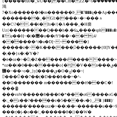
{�����fu0�_wU��j��Cm�ZZ�~s�ۛ������Q��^�����7���^�a�ʯ����Ҭ׻��*����������qE_�u�=K^�FˍՉ���������F�vw{�
鴻
7�Xo������f�m������Ϸ_�7���q��Ap��
��������_�GI:�|���>�>���ᇫ
��C\?�.��i�fo�/{�A���_�Η嗇
Uz{��������Q���h�.�6ܜ����sph���u�x�c1�P��/
�?φ��Ӊ~�|�޺�u��rY9��>�� ;4/
��ͪ����^i�a�D[~~����}
�����z�>�K���(���ַ�ٕ�����{0l]Y�����y�|;�غʆ��;:��K3g
� ;��}x�:�Ύ�?
�ӫ�oz�>�񣪿;�Z������r��������>
*oz��i�0��o�����o{�͎�V��n���ٯ�(����>��{s��x���.��g3��}
߼�~��>o�_}y]����ٯ�O�ݯl��~|
���Û��7��(�D���߿��=�^-
��O������� m��������ёf���C�!
���훟
���vnW�����8���0�*���o6����oG�
�:_�z��?�����z�5����ޤ�}_,� }���]/
������'����uxz�>��;��~������u��>9
���r|�j-�o��/_������8�|}��W�