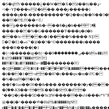
�S�qV�����ݞ��W��X�d��fs|��ܯ>
<\�~YǷ���wZ�h��.���͉y�����}
����q��˵���������*�Q��m[��N��3�
���L��=\T./
��p������&�~��$�g�һ��`}㘃
���c���%�G������'F���ɥ�d�b
���/n>��s�}����%���� N]|?
�'�E}�ތo`"�]d��?�^O�������z����
���H����[�}
�}>i�����up�ݡ�������9��>}8��hw��}
�:xh���f�`7���k5|
����|z�����Zo~i�׿�������/
�כ]]���CzE�0{�~�����߂�,����lܼ���f���<<0C�F?
�(���1�~u��8?�c���ɥw�m�\f?C�
�%�̀mn��K�
��F�1oo��O0��&���.������J�y�[��
�݃[��-K$��=�K��B�SX�d'�
"��Q�y���5D��'hc]fW������o!4���e*V"l.���ڼ���@��:e�
㉥��[�^����ᡅ�Hnu�8����8ɮN
e���r�^�r�r�{���Z�m*��b%�+@��#��ۋ�����>�p��+��i��������]r1����RP�^����E������8�uq�����~��|