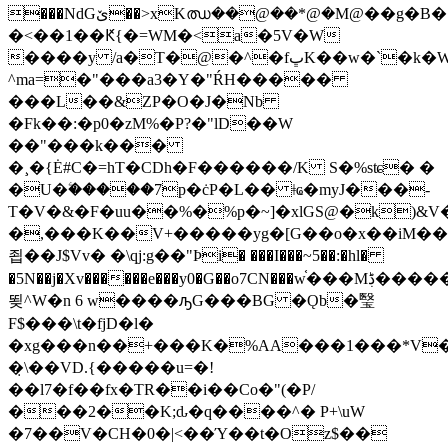
���NdGێ��>xKഝ��@��*@�M@��g�B�.x�4�f�,N��,�l��������
�<��1��Ԟ{�=WM�<a�5V�W
����y /a�T�
@�^�fڀK��w�`�k�W?
^ma=�"���a3�Y�"ŔH�����
���L��&ZP�O�J�Nb
�Fk��:�p0�zM%�P?�"lD��W
��"���k���
�¸�{Ė#C�=hT�CDh�F������/K S�%sʨ� �
�U�ۧ�����7p�ċP�L�� ǂҩ�myJ���-
T�V�&�F�uu��%�%p�~]�xlGS@�k)&V
�,���K��V+�����yg�[G��o�x��iM��
죕��J$Vv� �\qj:g��"Ϸi� ���I���~5��:�hl�
�5N��j�Xv������e���y0�G��o7CN���w֫���Mڋ�����iA����8�$�6�h#
뙺^W�n 6 w����ԡG���BG �Ǫb�瑿
F$���\t�fjD�l�
�xg���n��+���K�%AA���1���*V�P
�̣\��VD.{�����u=�!
��l7�f��fx�TR��i��Co�"(�P/
���2��K;ԃ�q����^� P+\uW
�7��V�CH�0�|<��Ύ��t�Oz$��