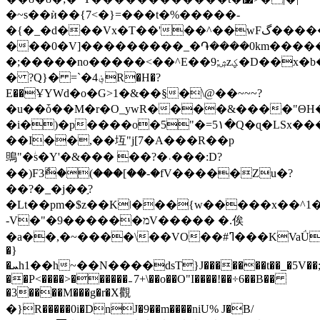
�~s��ѝ��{7<�}=���t�%�����-
�{�_�d���Vx�T��'��^��wFگ������CP�ڽ~��o���oP,O���5������U����]gu�����ǽ�~
���0�V]���������_�֏����0km����
�;�����no�����<��^E��ۺ;9zؼ�D��x�b�u��_�j���G��Κ�ۣ�����~eG�B�C~Y]��k>����DVM�J�$j�,���DF͎#�#V+ô�����0�X�$*�v@���L|
� ?Q}� =`�؋4R�H�?
E��ҰYWd�o�G>1�&��§�\@��~~~?
�u��ȱ��M�r�O_уwR����&����"ΘH�
�i�)�p����o�5"�=5١�Q�ɋ�LSx����uAN��K}
��I��,��坘"j[7�A���R��p
鴠"�ؗs�Y'�&��� ��?�˓���:D?
��)F3ާ�(���[��-�fV�����Zu�?
��?�_�j��֣?
�Lt��pm�$z��Kǀ���{w�����x��^1�
-V�"�מ������9V����� �.俟
�a��,�~����\��VO��#ߣ���KVaǗ�L�@*K~z��7Iuff�
�}
�ܚh1��h~��
N����ԁsT}J�������t��_�5V��;
��P<����>������₋7+\��o��O"I����!��÷6��B��
�3����M�
��g�r�X觀
�}R�����0i�DnJ�9��m����niU% J�B/