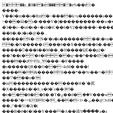
���y_�H�0 �ϧ���� �tr%��t:�
����-
Y��J�m��o�Rm�~����k=u������ǝ�
>���Ӹ�s�:���V�]���������:��xr��&y�
�3��c ~�n6�r�+�z4�tC��6� V2��l���>����
��8�;�˩�a�@��ہ
��l���N�~N�'�s�s��������;�vu
�;�N�����1���6��X���6��6�.���:
��������I��M��_�Jf����ΏË��p2�/
��7��(�'�#�6��q=��*���E�i
�����z^z_'���~�8'����
�s�����QR��O��>4oM� ���!
�����&����6���*��%\��^\�v��
��'7���o�?
�m���������'������H�`�尻
�X����4\�\�8_v�f�`e��3�
�e���$�l�$�.�T�ݼ��d�.ܻ��V���w��%�0/
����7�==KBO�!_���+3+�ݓ��@ϽvH�
��,;"��51�2(�|
���B�#�[�]��Y����A��添'ߏ����0�z