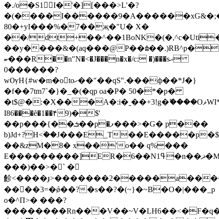
�./o�S1I�'�][���>L'�?
�(�
���I������9�A������xG&�;
80�+yI���%�7��җ�"U� X�
��/dt+��^��1BoNK�(�,^c�Uti
��y����&�(aq���@P��♔��.)RB^p�
ބ���R��n"N�<�J���n�x�/c: �)���sޙ
����0��?
wѸH{#w�m�o𕢣toހ��"��qS".���ф��*J�}
�f��7tm7`�}�_�(�qp oa�P� 50�*�p�
�t$@�:�X���A�:i�˷��+3!g�ޭ����OޥWI*��d�/1�f{.
I86���ȇ�1��۴9)�$'
��p���{��ܭ��p�ފ���>�G� p���
b)Jd+?H<۠��J���E_T��E�����p�
��&zM�8� x��'o�� q%���
E����
���)��>�` �
飻<����ɟ>�������2�����a����
����3=�ǿ��?�s��?�(~}�~B�O�|���_p
o�^П>� ���?
��������Rn���V��~V�LH6��<�F�q�