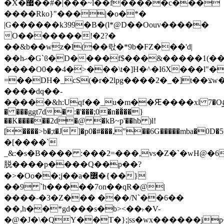
�X�޷��#�|���~l��f�����c���
����Rko}"���|�o�*�
|G������k399�B�(l*@D��Oouv�����
O�������!�2?�
��&b��wz�l(��띿�*9b�FZ���'d|
��hޙ�G`ϐ�D����f$���&�����1(������/jf�6�N�T�Dn-}
����O0��4�>���\t�]H�^�I6X���l"�
=��DH�_cS(�r�2lpg����2�_�]t��צw��/Xԟ6B5���Z؏����2�m��?
����dq��-
�����&h:Uqf��_u�m��Ԙ����xl 7�Oۇ:��h}0*]Z��f����OF}
� ���ggt7d�:�'���;0�n��ͯ��}
��K������2d�@ �kB~p'��hb )l!
[����>b�;t�J]�p0�#���,"��6G�����mba�0D�
�[����`
_&:�s�B���� :���2=���,vs�Z�`�wH@�6
脱����p����Q��p��?
�>�Oo��;j��a�߼�{��}
��9 `h�����7on��qR�@|
����˗�3�Z��� ���/N`��6��
��,h��*gd���s�b><��˫�V-
�@�J�\�QY��T�};|ss�wx������j