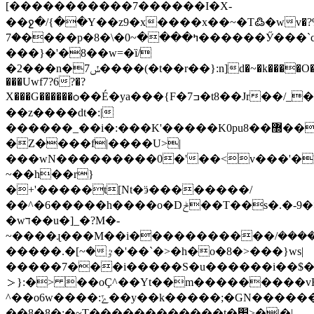
[�����������7������I�X-
��ջ�/{��Y��z9�x����x��~�T߷�wv�ݝ�%?
�7����p�8�\�ߤ����~0������Ӳ���`c&o*�~�Ӈ�����.��k|~�9���
���}�'�8��w=�ȉ/
�2���n�7ݽ����(�t��r��}:n]d�~�k����O�}~w�[�V;>
���Uwf7?6?�?
X���G������ѻ��É�ya���{F�7ߏ�t8��Jr��/_�0n>|
��z����dt�:|
������_��i�:���K'�����K0pu8��޽�����_�}
�Z����f|����U>|
���wN���������0�'��<v���'�
~��h��r}
�+'�����t[Nt�ӭ��������/
��^�6�����h����o�Dݲ��T��s�.�-9�>�?
�wד��u�]_�?M�-
~����ɻ���M��i�����������ݏ�����/
�~]�.�����'�ٷ��`�>�һ�o�8�>���}ws|
�����7���i�����S�u������i��$�
＞}:�> ��oÇ^��Yt��m���������vF
^��o6w����:ݻ��y��k�����;�GN�������o��igr�1���v^�����Q_V������{=���������[�e���O������r�����u?v6��]>��\}
��8�8�;�~T������������t�׷˃�|�|