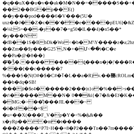
�q��uX��u�v��ak�M�N��=�����S��+
��l2��BG�p��E(}
��y���pod����6�V���(5U�
uxz��J��Z�ͼ��'��e����pEU6]�&Z
�¼l:5=��-�y��7�=g50�lL��4)�n5��*
�y���N
�fB��1S�BbDk�Wo<�b�M'\Y����z�a;2
��Zm��$y���G25`,N�+�Մ<��i�C�e
��Pa�@�8��}
�͝�Ǯ�.���� ����ȡ���n�j�|'���R�X�_
�!��[��c�����7
%���S�Ɲ(O#�$�C#�ߠ�L��a�R)v.��޳cROLm�M��X��x��2ܜ�t�zK��ȓp�ݸ��ߜ���m���)0'�+�?
��b�dq�SB!
���ji�$e4������2���|n}o�%��>s�
�r\�����M��N�ۤ0��&i{�7�&�Ef�K��
�MG;�>��͊]���JIL���~
�I�ōF��=$
�u+��X(���F_V�p�Y�<%�ܞ&��
x�yRp��r�m�t����
���Z����^P7I>H��+8�Pƻ���Tn��7m����`