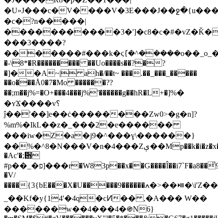
�U»J���c�V����V�3E���J��ջ�{u��
�c�?n�����|
�����������3�']�c8�c�#�vZ�Ǩ�
���3����?
�������#���k�ϛ݇{�^�����o��_o_�V�g�҂�:�_��
�-\8*�R��������� ��Uo����s��?�?
�]��A~| ah�/��t~ ���.��_���_�����
��o���Å0�7�Mo ������??
��;m��j%=�O+���4���j%'������g��hR�L+�]%�
�ʏϪ����v؟
ĵ��'��]e��ċ��������Zw0>�g�n]?
%m%�IkL��z�_���2�e������
���iw�Z�a�j9�^���ɣ\������}
��%�^8�N���V�n�4���Zې��Mp��k�i�z�x�&z�2 'e�F����
�Ac'�;᪛
#p��_�פ]���r�W83p��x��G����Î��i7`F�a8��̎9�/
�V/
����{3{bE���X�U�����9������ߍ�>��⏯�\i'Z����˯�Ͽ~G��Pwj�C��?
_��Kf�y{14'�4q�cͶ�� ,�A��� W��
������w��4���4�֍N6}