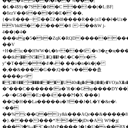
���wa��l�#�� %���|
�L�4$Sy�7S�B�C ��\��(�L:BF|
�ƃezV��6��f�9�E�`��,
{�wR���~\�� Z�l8����R��{nT��ȅ�Uz�
Vbk8� �;��� �8 :>��&W j-
4��)�4�
���ug�5�h�ZqK�RQD��������/
��V
+H�du;�
�HWW�i,�b+���6.�v3�ح�ӎ���;��1�2
��tk
i��N5�lL�Q/��Ͱ�f.�C�v�-
y"�T����އ�\4� ��a�n�k�j�
�,��&����G��;Q��"v����춊
����p+9
�[2�H�� ���t����̱U40s�g�d�ʠi�t�[e�V
�"���C������!a�`R�\�Ghp����DY��G
ރ�<�G$��E;r��4���Ϻ�X ���}
��Q�H��La�����a�?f��J�L�Y�&e�\
<��
��% c��Q�}y&k���AQe��&����̖�
�}.� ���I���*?5��jDv�A( W9�ʓ(
���ݼ%�3�C�nMxP����:]�1�U�v��
8X