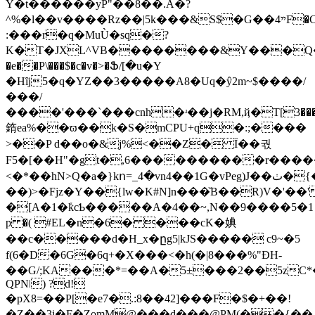
Y�t������yP"��8��.A�?
^%�l��v����Rz��|5k���&S$�G��4ײF�Cwݶ��z
:���r�q�MuÙ�sq�?
K�T�JXL^VB��������&Y���Q�
�e��P\���$�c�v�>�Ֆ/[�u�Y
�Hȋj5�q�YZ��3�����A8�Uq�ŷ2m~$����/
���/
����'���`���cnh�ʴ��j�RM,ҋ�T[3���@�
䤻ea%��ϖ��k�S�mCPU+q�:;����
>��P d��o�&j%<��Z� Ï��궋
F5�[��H"�gt�,6����������r�����
<�*��hN>Q�a�}kո=_4�vn4��1G�vPeg)J��ٺ�{�,q@st��4-:f��C�X �s����H����^�C��AQ��Uiúr[��x��͖='9��Y8{jŎ�dO�WMI���0 lc�
��)>�Fjz�Y��{lw�K#N]n���̆B��R)V�'�
�[A�1�ܺkcƄ�����A�4��~,N��9����5�1
р �( #EL�n�6� ���cK�婰
��c�����d�H_x�ըg5|kJS����� c9~�5
f(6�D�6G�6q+�X���<�h(�|8���%"ĐH-
��G/;KA���*=��A�5±���2��5zC*
QPNǀ) ?d!
�pX8=��P[�e7�.:8��42]���F�$�+��!
�Z��3i�F�ZomM@���d���@PM(��{��