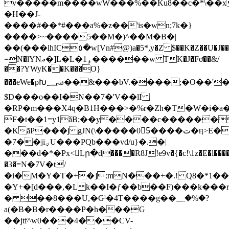
v�����m����wW���%��Ku8��c�*\��x
�H��J-
����#��*#���a%�z��'is�wn;7k�}
����>~����5��M�)^��M�B�|
��(���lhIC٥�w[Vn#@)a�5*,y�Z $��K�Z��U�J���iJR�T?
=N�lYNޢ�]L�L�ۅ1������w TK�J�Fơ��&/
��?YWyK��K���O}
���eWe�pԽ؄��&���bV
.����;�O��'�
$D���o��I�N��7�'V��lI
�RP�m���X4q�B1H���>�%r�Zh�T�W�i�
F�t��1=y1ǎB;��y����c������\
�KãP���j gJN(\�����05ٔ����ت�ӊ>E���ʳ�L��xҢL���0~�!
�7��jiؠU���PQb���vd/u}�.�|
���d�*�Px<Lր�d����R8J!e9v�{�c!\1z�E�l����
�3�ٙ=N�7V�t/
�i�M�Y�T�+�]:mN���+�.! Q8�*1���
�Y+�[d���,�L k��I�ƒ��b��F)���k���rl
� ��8���U,�Gˡ�4T����g��؁�%�?
a(�B�B�r����P�h���G
��jtf^w0���4���CV-