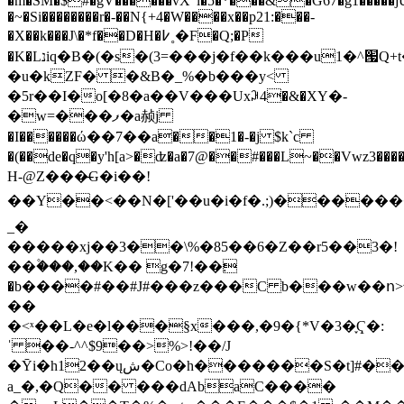
�m�SM�$#�gV������vX"l�5�*���&�G67�g1�����j
�~�Si��������r�-��N{+4�W����x��p21:���-
�X��k���J\�*f��D�H�߇˳�F�Q;�P
�K�Lנiq�B�(�s�(3=���j�f��k���u1�^՗Q+t��20S���M��ත����mk�_�D�V��-
�u�kZF� �&B�_%�b���y<
�5r��I�o[�8�a��V���Uxꇚ4�&�XY�-
�w=���ފ�a赪j
�I������ώ��7��a��1�-�j $k`c
�(��de�q�y'h[a>�ʣ�a�7@��#���L~��Vwz3����
H-@Z���̶G�i��!
��Y��<��N�['��u�i�f�.;)�������0[y�Yߚ�Y�=�2�Z��؄O�E$�]���ߔ����S7z�a���ۭ��1�f
_�
�����xj��3��\%�85��6�Z��r5��3�!
��۫���,��K�� g�7!��׃
�b����#��#J#���z���C b���w��ո>
��
�<ˣ��L�e�l���§x���,�9�{*V�3�֪Ҁ�:
ˈ ��-^^$9��>%>!��/J
�Ȳi�h12��ųش�Co�h�������S�t]#��$鏚
a_�,�Q�� ���dAbaC����