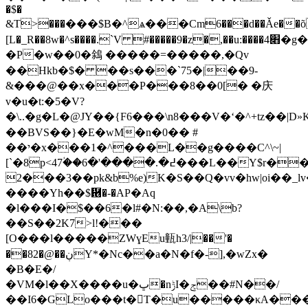
�$�
&T>���￱���$B�^ѧ���Cm6���d��Ǎe��õ
[L�_R��8w�^s����
.ˋV #�����9�z�,��u:����4׋�g����F�j4�������#�s@�&�l��
�P�w��0�䳜 �����=�����,�Qv
��Hkb�$� ��s���`75�|��9-
&���@��x���P���8��0[� �庆
v�u�t:�5�V?
�\..�g�L�@JY��{F6���\n8���V�ʻ�^+tz��|D»K
��BVS��}�E�wM�n�0�� #
��י�x���1�^���L��g����C^\~|
[`�8p<47ؙ��߄�.����'�6���L��Y$r����3:�xw��:-3*j��
2���3��pk&b%e)K�S
��Q�vv�hw|oi��_
����Yh��$἖�-�AP�Aq
�l�͏��I�$��6�l#�N:��,�A\b?
��S��2K7>l!���
[O���l�����ZWɣEu㼿h3/|��'�
��82�@��ڹY*�Nc��a�N�f�-],�wZx
�
�B�E�/
�VМ�l��X����u�ڀ�nݱI�ݮ��#N��/
��I6�GLo���t�T�u�����κA�������