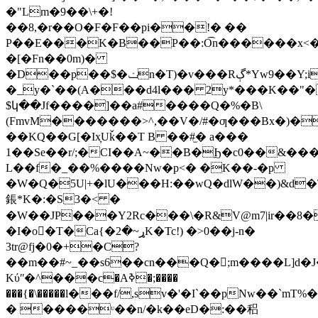
�"Lm�9��\+�!
��8,�r��O�F�F��pi��!� ��
P��E���K�B��P��:O͡n������x<
�[�Fn��0m)�
�D��p��$�ݖn�T)�v���Rڳ*Yw9��Y;i�-
�_y�`��(A���d4l��� 2y*���K��"�
$կ��Jf����]��a#����Q�%�B\
(FmvM�������>^,��V�/#�ƣ���Bx�)�:
��KQ��G[�Ix̞Uǩ��T B ��#̫� a���
1��Se��r/;�CI��A~��B�Ϧ�c0��&���֘0
L��f�_��%����Nw�p<� �K��-�p
�W�Q�5U|+�lU���H:��wQ�dlW��)&
鋹*K�:�S3�< �
�W��JP���Y2Rc���\�R&V@m7|ir��8�ތ1V?
�I�o�T�Ca{�ړ~�2K�Tc!) �>0��j-n�
3tr@fj�0�+�C?
��m��#~_��s6��cn���Q�;m����L]d
Kύʺ�^���c�Aߢ�;����
���{�\�����l���f/,sv�'�I`��pNw��`m
� ����ᶸ��n/�k��eD�:��稆