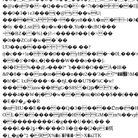
�@a�nP�<�Q��wD�<�^7t�9���ì'䔤
��0�3�١e3���(�@y��wU|
����Cx �=��ye8��A�m�~l�J�d
�6y ��;Lsn]i �p�w�i��,Yu�v�cBO���
+�BZ� �%}�)?-<����#��{�>��
͗�0t��ZCoF�w��`��
ƯO��g���� '�� ��?
rj�c��+!a���0���yH��l�~�0L���
�6�}'�#�z,�[����W���o���]-
�I�E%��@ޛ���l* `b��H�O�� Ӓ�lB�
&P�8�>��m�m���n��r2��'3�e׭��*7!\M���-
�h!�C 1xJ���<�-�ղL���U7$�%C�ԝ!
����unw��8gG�S8S �Qթ�Y;�-
���4��W�j�J�w���m;�b0��$��(���
�E�P�ږ·��R
�mHU��E�����Q�3�����Ըm�t�H0
OL������ʝ8�H�GM�rn%��vpg
���������G�g���U��L�� �
���L��ء�+ۇ2�'��D lí�숐��[2�p:�㰏
�)_�g�"ב �RX%�n`�P�i�<>X�a2TK