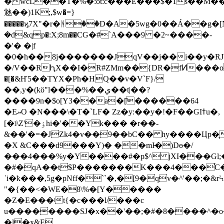
�wcL��T�%�:ot:c���E���$�1s��M��k�q�v��jõp�y���*��p��;�v�/1�/
沊��)1K;,$w�=}
�����ϗ7X"�r�ᚻ��D�A�5wg�0��Á��g�[N3��Ic�؇��Ƹ�ߙ���i�B�1�{�;�Ű��
�d&qp�:X;8m��СG�#`A���9 �2~��
��-
�'� �|f
�0�h��8j�������JqV��j��i��y�RJV޺i4]�
�/V��RԦX��I�R#ZMm��{DR�fͶ���o 
�[�&Ҥ5��TYX�Ph�HQ��v�V`F}/
��,y�(kö"l���%��ي��t|��?
����9n�$o[Y3��a�[̏������64
�EޔO �N���\�T�`LF� Zz�y:��y�!�F��GIߙu�,
[�ʇ\Z'�ٶhi�'��Yk��� �r��-
&��'�=�JZk4�v��9��bC�� hy����Ц
p�̞
�X &C���d9���Y)� ��mI̴�)Dө�/
���4���%y�Y����#�p$^ jXI���Gl
�#�qA��t$P�������K���4���֯C
ˈi�ҟ���,5g�pNff�``�,�[9�qv�^'��;
"�{��<�WE�8\%�[Y�����
�Z�E���ʲt{�c���l/���c
u��������SJ�x��'��;�#�8����^�o
�l�x&E