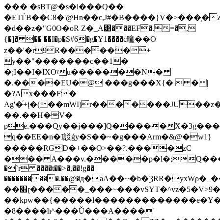
��� �sBT@�s�i���Q��
�ETЃB��C8�'@Hn��c,J#�B����}V�>���̨�
�d��z�"G0O�oR Z�_A͹�
��EF�.=�,
{�]� �� ��I�p�S#6�g�Y1����c疃��O
z��'�r9R������+
y��"�������c��1�
�;I��I�IXOˠu�������N�
�.����EU�@ ���g���X{�  � |
�?Ax���F�
Ag'�ͨ+į�(��mWI)r�������JU��
��.��H�V�
pe.���Qy��j���]Q�����X�3g���
q��EE�n�I訤ǵy�S��~�g���Arm�&@�w1}
�����RGD�+��O>��?.����zC
��� A���v.�����p�l�;Q���
�`r ����t��>�,��!g��|
����������.��@�д�aA��~�b�ȜRR�yxWϼ�_�
��׋ɽ�����_���~���vSYT�^vz�5�V>9�u��ݧ�H�|
��kpw��{�����l�������������e�Y��s����>���{W�\׫^���(�z�g��o��Q
�8����ћ^���Ǔ���A�܏���'