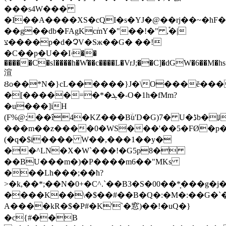
���s4W���
�I��A����XS�cQI�s�YJ�@��rj��~�hF�A
��g��db�FAgKc߭mY�"��!�" ,֕�|
צ����p�d�ՉV�Sж��G� ��!
�C��p�U��Iۥ��
�����C�sI����h�W҆��c����L�VrJ;��C]�dGW�6��M�hs
渲
Ȣo��*N�}cL������}J�\O���ĕ���
�[�����=�*�ܓ�-O�1h�fMm?
�u���]iH
(F%@;��î4�KZ���Bۨu'D�G)7� U�ڈb�ꡨ�0lb�C��J@�,R�D�LU�qͿ��(�QQ���q��g�b%O��������
���m��z����0�WS���'��5�FØ�p�
(�q�$i���� W��,���1��y�
��^LN�X�W`���!�G5p8�
��BU���m�)�P����m6��"MKs
���Lh���;��ћ?
>�k,��*;��N�0+�C^.`��B3�S�00��*̟���g
����K��\�$��#��B�Q�:�M�:��G�`�9T���LQ����4n�lڈ��5_x3W��"���T
A����kR�$�P#�K'`�窓)��!�uQ�}
�c{#��B