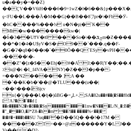
u�a��y�=��Z}
��ҀV��V6iH���6̵�9=1wZ�l�6��&}p��
ƍ<FU��L���Ȁ� M��Gj��B ��8`ָ7pr�\�Fb�Ӱ-
�hC����%���!s u�N�p|�`K��
Mh�w�������kw�|
�h̆�3��UϮV�t0 ���So�\��ݼݏm�Z���
��*�1�4�U$yV�S�ȝO9��`���.q��F-
�G�Ɂ�q8�0��t�`�0Õ��Q`ESy�vPН�
-����\�-
��Z"�[z�$��Ehj�!#�A֯ J;��R|Y��;��
٪n@�i �I_:l4VA�NУ)�Z��I�p��-
=���N2����� ];A ��
�`��K�b�'��@�TLU���(u��|
<��^���ǻ6jcv
n{�'ĳ���I,�ɧ�)ůBG�=ݛL+.;SA�82u��#��(�S��f0d�J�`�'J�G&
[ 'A?�(�`��d [
��e����N2�v�ƌ��(�Sn����������1nw�N���L/N_�:B
�"_���O,�J*Z8-�h�m ��?l�� ��ł��%<��|�
�t�#�+���b��SU 7uq��F֙�Ɖ��5Q� ��!�17M �
�����ZT=��>@z������Y�L J��Iݱ��%|Y�1����Fw�����
Va��t�D?-