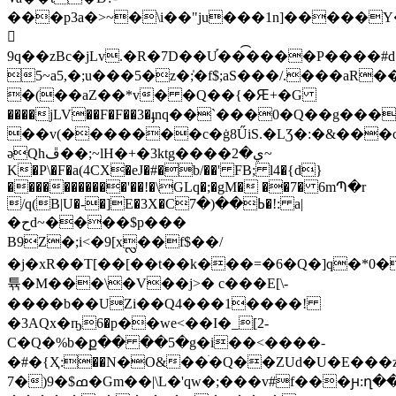
���p3a�>~�\i��"ju���1n]�����
𬾛
9q��zBc�jLv.�R�7D��U֡���͡���P����#d
5~a5,�;u���5�z�;̍�f$;aS���/.���aR��zVO�
�(��aZ��*v� �Q��{�Ԙ+�G
����jLV��F�F��3�ֈnq��`���0�Q��g���
��v(�������c�ġ8ŰiS.�LƷ�:�&���c�:�P\�؜]c��=��\�YA�fR�Mw��ci�2a��<4���{�=�֪A�q8ANrLY�Җ\Y����n��
әQhڦ��;~lH�+�3ktg����ي�2~
K�P\�F�a(4CX�eJ�#�b/��' FB; l4�{d}
�����������'��!�\GLq�;�gM� ��7� 6mՊ�r
/q(B|U�-�]E�3X�Cߕ��(�7�!: a|
�حd~����$p���
B9Z�;i<�9[xᩖ��f$��/
�j�xR��T[��[��t��k���=�6�Q�]q�*0�9�ԬJ8
튞�M���\�V��j>� c���E[\-
����b��UZi��Q4���1����!
�3AQx�ҧ6�p��we<��I�_[2-
C�Q�%b�ք�� ��5�g�i��<����-
�#�{Ҳ:��N�O&��ׄ�Q��ZUd�U�E���z
7�)9�$ߘ�Gm��|\L�'qw�;���v#f���ԩ:ղ����Qx4