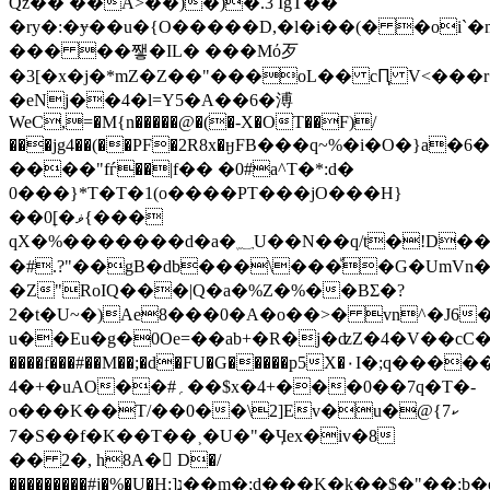
Qž�� ��A>��)�)�.3 IgT��
�ry�:�ɏ��u�{O�����D,�l�i��(� �oi`
��� ��쨓�IL� ���Mό歹
�3[�x�j�*mZ�Z��"���oL�� cԤ V<���
�eNj��4�l=Y5�A��6�溥
WeC,=�M{n�����@�(�-X�OT��F)/
���jg4��(��PF�2R8x�ӈFB�
��q~%�i�O�}a�6�
����"fѓ��|f�� �0#a^T�*:d�
0���}*T�T�1(o����PT���jO���H}
��0ׇ[�ޥ{���
qX�%�������ԁ�a�؁U��N��q/t�!D��)C�* =]�͵3j�Yǳ2�UƖ\1D�l�b!
�#.?"��gB�db���\���ꙵ�G�UmVn�
�Z"RoIQ���|Q�a�%Z�%��BΣ�?
2�t�U~�)Ae8���0�A�o��>� vn^�J6
u��Eu�g�0Oe=��ab+�R�j�ʣZ�4�V��cC����7�P�ا�TKMV�!
����f���#��M��;�d�FU�G�����p5X�٠I�;q������آQe�f��'�A��:&����;�G
4�+�uAO��#؍��$x�4+���0��7q�T�-
o���K��T/��0��\2]Ev�u�@ކ7}
�7S��f�K��T��˲�U�"�Ӌex�iv�8
�� 2�, h8A�󚕺 D�/
���������#j�%�U�H:]נ��m�;d���K�k��$�"��;b�e˵pq?