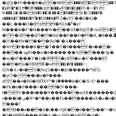
�@]y�#V���B�p�MѲd���M�EV[��"�
�]n�*�Q ۳�O���c6;�r��wi�9|�E��+�+~�Y/
W��� [i�-i�4�6bH�U��3� ��:��B��h �CZ���P�-
u���&�T`����J� �/�EH��&�Ԗ 𣜳�eT5`��£�iĢ�
��(_���O�8{j�NLh�⁰�z?
M���&�F`�H���W�t��1П�H@�~מoc�!W/QX��#KῆOM�-
� �3[��@5��0@��F��O��ĕl_�8��,⃲%I���QKע±�����"O�vFl�O!)q\,�4�2�Q{
���8W����HsJ�`�A���
�Wח�P���K��ߖ��T�0���Y�s���/
�
��� agIO��w�8���� ��3}� ���/눜�
�ny�tI7���ϒ�{r�2�yX�u-�5"���|
���x�6ُNԘ�w��y�P� ����< |
۞N�A>�t��Ɲu{2��v�jO�����*%;-
�yC5�:��t�u�P���-
x��4�B6�!BĎXVܑ� [����ln�C�/S~E^���
�FK�n�J/���>���]V���-
I�ȢV���i���N������mAR������Ξ0
e���)�ݡ�N^�*��y��Fy������nX�ޘ�o�S���S�z�
���?
�$M��a���S�;��
>QK��0��o��^<�U,��Kо_�y���׻��sݡLh���y��a��TJ�6��
�5�MBb���o�\Lf�y{14'�4q�cͰ�/