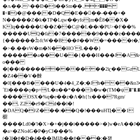
�ԉ��.^��Ð�ӟ��Sm��܆���
�<�)�@���|�D�Q�E����-���+�
N�����Z�k�TP�Lqw��yfo[m�Ȇ8��X�
Klq�����U��Z��C@�L��/�PU>�F��%
�����UQ�fa�7������9����z����
{������ᨨfcW��B��#��W�=����t�,\
�>�.��vW�m�N��HO`L���}
������a���U��{���H���J�A&�
o���
�[��i�����������2iʗ��GzU
�Z4��V�麳
�0[���B����U�4
�4_Z�;�Jh���&
´Ei����ǫ�p=/L�n��*���h�w�(TM�ψ�"�.
����OSX�%q�e��z�A�h{!x���7Rgm/
��, Z2�e9�Cd��l�!
�DAQ�i\Z���:��Q�!���uHҴ��1
櫉
����Ld0�'l�X>�+�j��i�����>�]w�eA��J�
�a>�ZNo4G�P�yCI���%
(�3l�#�D�4���]M]Jb��#���;�쟰